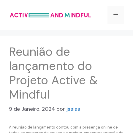
Saltar
para
Menu
o
conteúdo
Reunião de
lançamento do
Projeto Active &
Mindful
9 de Janeiro, 2024
por
jsaias
A reunião de lançamento contou com a presença online de
todos os membros da equipa do projeto, em representação da