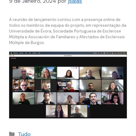
9 de Janeiro, 2024
por
jsaias
A reunião de lançamento contou com a presença online de
todos os membros da equipa do projeto, em representação da
Universidade de Évora, Sociedade Portuguesa de Esclerose
Múltipla e Asociación de Familiares y Afectados de Esclerosis
Múltiple de Burgos.
Categorias
Tudo