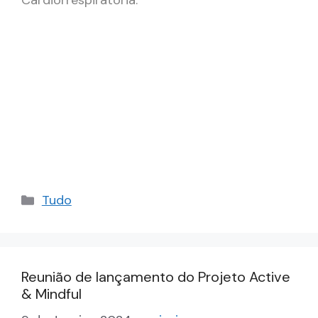
Cardiorrespiratória.
Categorias
Tudo
Reunião de lançamento do Projeto Active
& Mindful