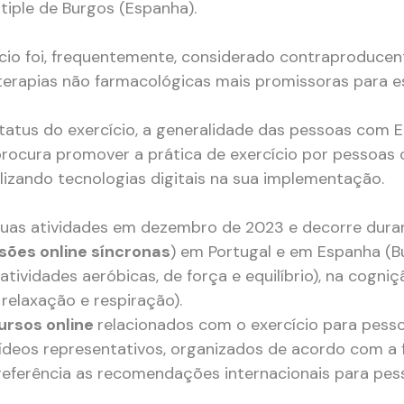
tiple de Burgos (Espanha).
cio foi, frequentemente, considerado contraproducen
rapias não farmacológicas mais promissoras para e
tus do exercício, a generalidade das pessoas com EM
 procura promover a prática de exercício por pessoa
ilizando tecnologias digitais na sua implementação.
 suas atividades em dezembro de 2023 e decorre durant
sões online síncronas
) em Portugal e em Espanha (Bu
., atividades aeróbicas, de força e equilíbrio), na cog
e relaxação e respiração).
ursos online
relacionados com o exercício para pess
ídeos representativos, organizados de acordo com a f
referência as recomendações internacionais para pe