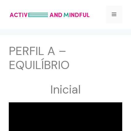
Saltar
para
Menu
o
conteúdo
PERFIL A –
EQUILÍBRIO
Inicial