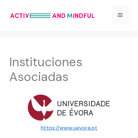
Saltar
al
Menú
contenido
Instituciones
Asociadas
https://www.uevora.pt